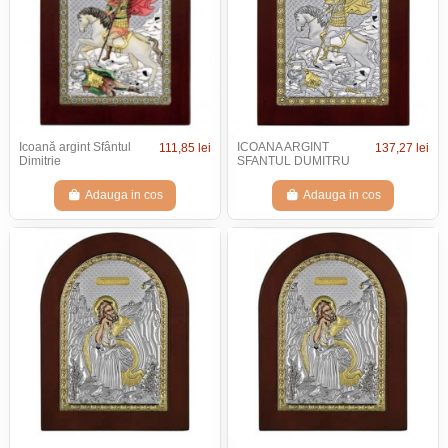
Icoană argint Sfântul
ICOANA ARGINT
111,85 lei
137,27 lei
Dimitrie
SFANTUL DUMITRU
Adauga in cos
Adauga in cos