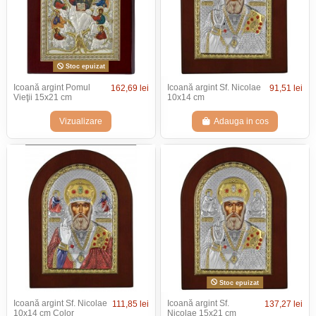
Stoc epuizat
Icoană argint Pomul
Icoană argint Sf. Nicolae
162,69 lei
91,51 lei
Vieţii 15x21 cm
10x14 cm
Vizualizare
Adauga in cos
Stoc epuizat
Icoană argint Sf. Nicolae
Icoană argint Sf.
111,85 lei
137,27 lei
10x14 cm Color
Nicolae 15x21 cm