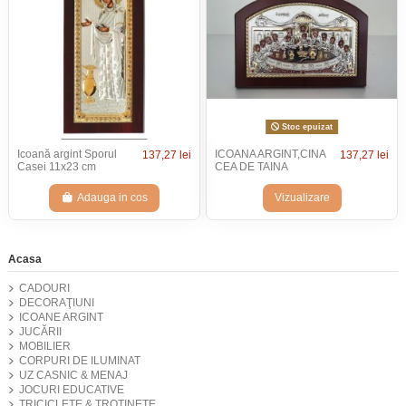
Stoc epuizat
Icoană argint Sporul
ICOANA ARGINT,CINA
137,27 lei
137,27 lei
Casei 11x23 cm
CEA DE TAINA
Adauga in cos
Vizualizare
Acasa
CADOURI
DECORAŢIUNI
ICOANE ARGINT
JUCĂRII
MOBILIER
CORPURI DE ILUMINAT
UZ CASNIC & MENAJ
JOCURI EDUCATIVE
TRICICLETE & TROTINETE