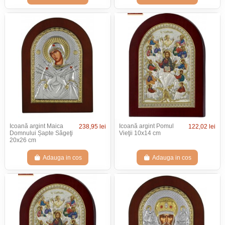
Icoană argint Maica
Icoană argint Pomul
238,95 lei
122,02 lei
Domnului Șapte Săgeţi
Vieţii 10x14 cm
20x26 cm
Adauga in cos
Adauga in cos