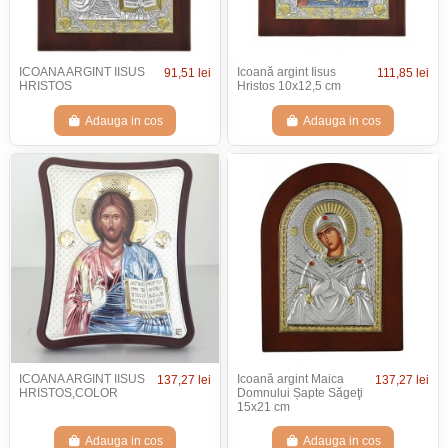
ICOANA ARGINT IISUS
Icoană argint Iisus
91,51 lei
111,85 lei
HRISTOS
Hristos 10x12,5 cm
Adauga in cos
Adauga in cos
ICOANA ARGINT IISUS
Icoană argint Maica
137,27 lei
137,27 lei
HRISTOS,COLOR
Domnului Șapte Săgeţi
15x21 cm
Adauga in cos
Adauga in cos