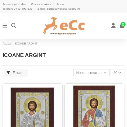
Termeni și condiții
Politica cookies
Acasa
Telefon:
0743 493 539
|
E-mail:
contact@ecasa-cadou.ro
0
Acasa
ICOANE ARGINT
ICOANE ARGINT
Filtrare
Nume - crescator
20