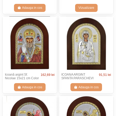
Adauga in cos
Vizualizare
Icoană argint Sf.
ICOANA ARGINT
162,69 lei
91,51 lei
Nicolae 15x21 cm Color
SFANTA PARASCHEVI
Adauga in cos
Adauga in cos