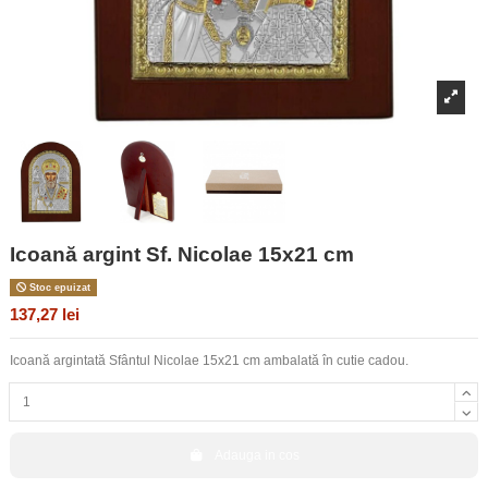
Icoană argint Sf. Nicolae 15x21 cm
Stoc epuizat
137,27 lei
Icoană argintată Sfântul Nicolae 15x21 cm ambalată în cutie cadou.
Adauga in cos