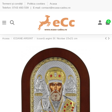
Termeni și condiții
Politica cookies
Acasa
Telefon:
0743 493 539
|
E-mail:
contact@ecasa-cadou.ro
0
Acasa
ICOANE ARGINT
Icoană argint Sf. Nicolae 15x21 cm