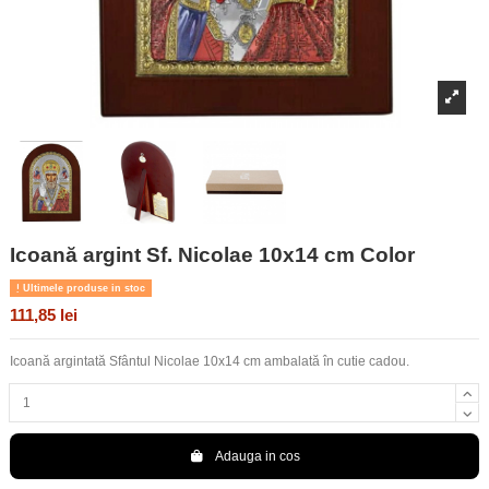
Icoană argint Sf. Nicolae 10x14 cm Color
Ultimele produse in stoc
111,85 lei
Icoană argintată Sfântul Nicolae 10x14 cm ambalată în cutie cadou.
Adauga in cos