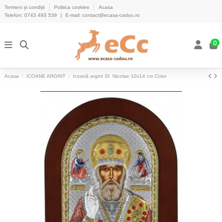
Termeni și condiții
Politica cookies
Acasa
Telefon:
0743 493 539
|
E-mail:
contact@ecasa-cadou.ro
0
Acasa
ICOANE ARGINT
Icoană argint Sf. Nicolae 10x14 cm Color