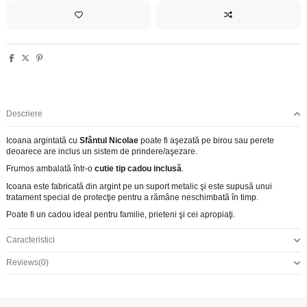
Descriere
Icoana argintată cu
Sfântul Nicolae
poate fi aşezată pe birou sau perete
deoarece are inclus un sistem de prindere/aşezare.
Frumos ambalată într-o
cutie tip cadou inclusă
.
Icoana este fabricată din argint pe un suport metalic şi este supusă unui
tratament special de protecţie pentru a rămâne neschimbată în timp.
Poate fi un cadou ideal pentru familie, prieteni şi cei apropiaţi.
Caracteristici
Reviews
(0)