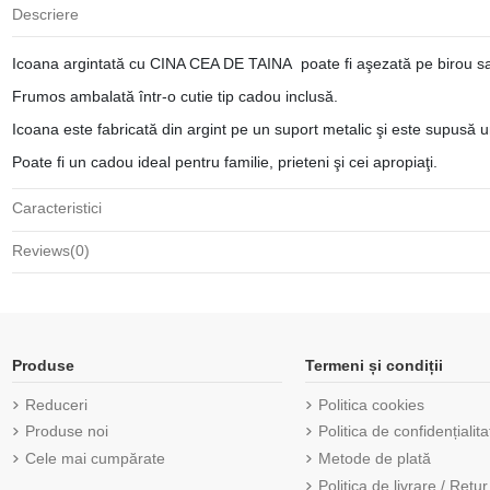
Descriere
Icoana argintată cu CINA CEA DE TAINA poate fi aşezată pe birou sa
Frumos ambalată într-o cutie tip cadou inclusă.
Icoana este fabricată din argint pe un suport metalic şi este supusă 
Poate fi un cadou ideal pentru familie, prieteni şi cei apropiaţi.
Caracteristici
Reviews
(0)
Produse
Termeni și condiții
Reduceri
Politica cookies
Produse noi
Politica de confidențialita
Cele mai cumpărate
Metode de plată
Politica de livrare / Retur