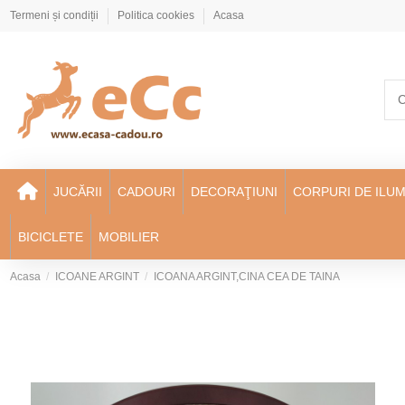
Termeni și condiții
Politica cookies
Acasa
JUCĂRII
CADOURI
DECORAŢIUNI
CORPURI DE ILUM
BICICLETE
MOBILIER
Acasa
ICOANE ARGINT
ICOANA ARGINT,CINA CEA DE TAINA