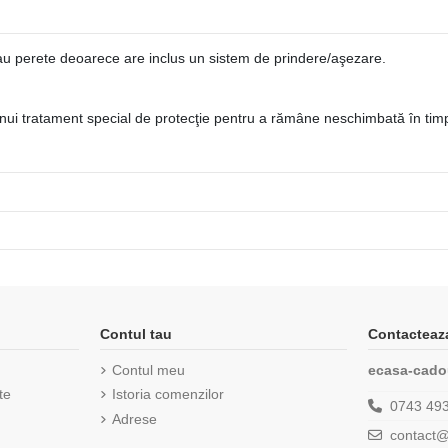
u perete deoarece are inclus un sistem de prindere/aşezare.
unui tratament special de protecţie pentru a rămâne neschimbată în tim
Contul tau
Contacteaz
Contul meu
ecasa-cado
te
Istoria comenzilor
0743 49
Adrese
contact