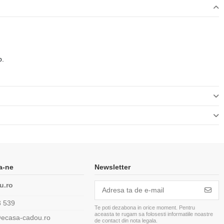
p.
a-ne
Newsletter
u.ro
3 539
Te poti dezabona in orice moment. Pentru
aceasta te rugam sa folosesti informatiile noastre
@ecasa-cadou.ro
de contact din nota legala.