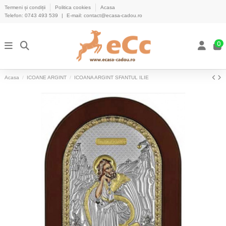
Termeni și condiții
Politica cookies
Acasa
Telefon:
0743 493 539
|
E-mail:
contact@ecasa-cadou.ro
0
Acasa
ICOANE ARGINT
ICOANA ARGINT SFANTUL ILIE