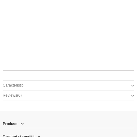
pomană merele căzute. Bisericile sunt pline, acum, cu bucate pentru
pomenirea morţilor (Moşii de Sânt-Ilie), iar la casele gospodarilor
sunt organizate praznice.
SFANTUL ILIE
cutie tip cadou inclusă
Caracteristici
Reviews
(0)
Produse
Termeni și condiții