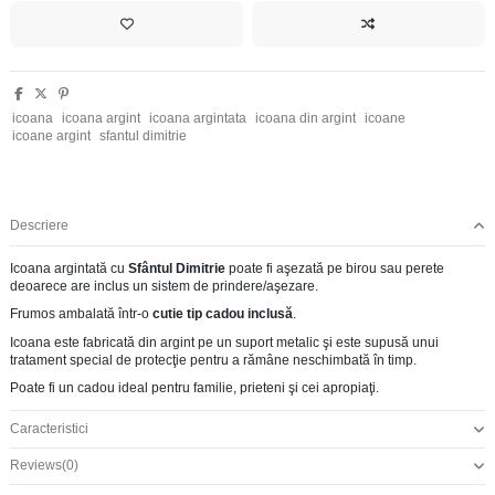
icoana
icoana argint
icoana argintata
icoana din argint
icoane
icoane argint
sfantul dimitrie
Descriere
Icoana argintată cu
Sfântul Dimitrie
poate fi aşezată pe birou sau perete
deoarece are inclus un sistem de prindere/aşezare.
Frumos ambalată într-o
cutie tip cadou inclusă
.
Icoana este fabricată din argint pe un suport metalic şi este supusă unui
tratament special de protecţie pentru a rămâne neschimbată în timp.
Poate fi un cadou ideal pentru familie, prieteni şi cei apropiaţi.
Caracteristici
Reviews
(0)