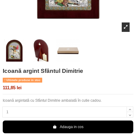
Icoană argint Sfântul Dimitrie
Ultimele produse in stoc
111,85 lei
Icoană argintată cu Sfântul Dimitrie ambalată în cutie cadou.
Adauga in cos