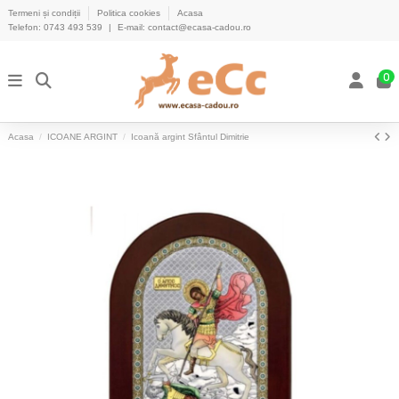
Termeni și condiții
Politica cookies
Acasa
Telefon:
0743 493 539
|
E-mail:
contact@ecasa-cadou.ro
0
Acasa
ICOANE ARGINT
Icoană argint Sfântul Dimitrie