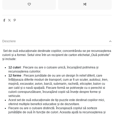
Descriere
Set de ouă educaționale destinate copiilor, concentrându-se pe recunoașterea
culorii și a formei. Setul vine într-un recipient de carton etichetat „Ouă potrivite”
și include:
12 culori
: Fiecare ou are o culoare unică, încurajând potrivirea și
recunoașterea culorilor.
12 forme
: Fiecare jumătate de ou are un design în relief diferit, care
înfățișeaza diferite moduri de transport, cum ar fi un scuter, autobuz, tren,
mașină, excavator, avion, barcă, submarin, rachetă, elicopter, balon cu
aer cald și o navă spațială. Fiecare formă se potrivește cu o perechii si
culorii corespunzătoare, încurajând copiii să învețe despre forme și
vehicule.
Acest set de ouă educaționale de tip puzzle este destinat copiilor mici,
oferind multiple beneficii educative și de dezvoltare.
Fiecare ou are o culoare distinctă. Încurajează copilul să sorteze
jumătățile de ouă în funcție de culori. Aceasta ajută la recunoașterea și