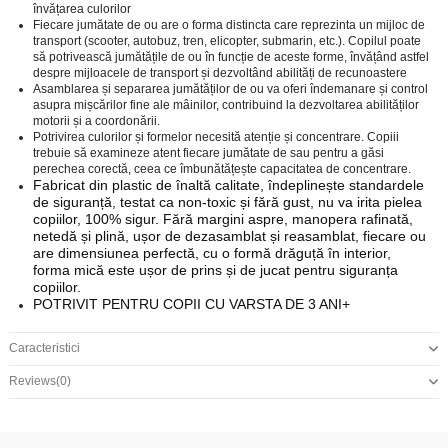
învățarea culorilor
Fiecare jumătate de ou are o forma distincta care reprezinta un mijloc de
transport (scooter, autobuz, tren, elicopter, submarin, etc.). Copilul poate
să potrivească jumătățile de ou în funcție de aceste forme, învățând astfel
despre mijloacele de transport și dezvoltând abilități de recunoastere
Asamblarea și separarea jumătăților de ou va oferi îndemanare și control
asupra mișcărilor fine ale mâinilor, contribuind la dezvoltarea abilităților
motorii și a coordonării.
Potrivirea culorilor și formelor necesită atenție și concentrare. Copiii
trebuie să examineze atent fiecare jumătate de sau pentru a găsi
perechea corectă, ceea ce îmbunătățește capacitatea de concentrare.
Fabricat din plastic de înaltă calitate, îndeplinește standardele
de siguranță, testat ca non-toxic și fără gust, nu va irita pielea
copiilor, 100% sigur. Fără margini aspre, manopera rafinată,
netedă și plină, ușor de dezasamblat și reasamblat, fiecare ou
are dimensiunea perfectă, cu o formă drăguță în interior,
forma mică este ușor de prins și de jucat pentru siguranța
copiilor.
POTRIVIT PENTRU COPII CU VARSTA DE 3 ANI+
Caracteristici
Reviews
(0)