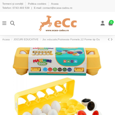
Termeni și condiții
Politica cookies
Acasa
Telefon:
0743 493 539
|
E-mail:
contact@ecasa-cadou.ro
0
Acasa
JOCURI EDUCATIVE
Joc educativ,Potriveste Formele,12 Forme tip Ou