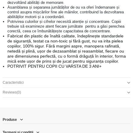
dezvoltând abilități de memorare.
Asamblarea și separarea jumătăților de ou va oferi îndemanare și
control asupra mișcărilor fine ale mâinilor, contribuind la dezvoltarea
abilităților motorii și a coordonării.
Potrivirea culorilor și cifrelor necesită atenție și concentrare. Copiii
trebuie să examineze atent fiecare jumătate pentru a găsi perechea
corectă, ceea ce îmbunătățește capacitatea de concentrare.
Fabricat din plastic de înaltă calitate, îndeplinește standardele
de siguranță, testat ca non-toxic și fără gust, nu va irita pielea
copiilor, 100% sigur. Fără margini aspre, manopera rafinată,
netedă și plină, ușor de dezasamblat și reasamblat, fiecare ou
are dimensiunea perfectă, cu o formă drăguță în interior, forma
mică este ușor de prins și de jucat pentru siguranța copiilor.
POTRIVIT PENTRU COPII CU VARSTA DE 3 ANI+
Caracteristici
Reviews
(0)
Produse
Termeni și condiții