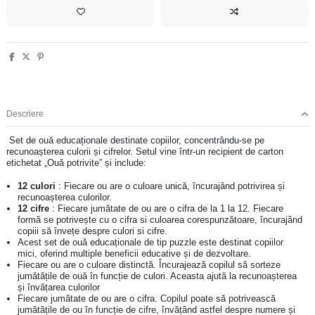
Descriere
Set de ouă educaționale destinate copiilor, concentrându-se pe
recunoașterea culorii și cifrelor. Setul vine într-un recipient de carton
etichetat „Ouă potrivite” și include:
12 culori
: Fiecare ou are o culoare unică, încurajând potrivirea și
recunoașterea culorilor.
12 cifre
: Fiecare jumătate de ou are o cifra de la 1 la 12. Fiecare
formă se potrivește cu o cifra si culoarea corespunzătoare, încurajând
copiii să învețe despre culori si cifre.
Acest set de ouă educaționale de tip puzzle este destinat copiilor
mici, oferind multiple beneficii educative și de dezvoltare.
Fiecare ou are o culoare distinctă. Încurajează copilul să sorteze
jumătățile de ouă în funcție de culori. Aceasta ajută la recunoașterea
și învățarea culorilor
Fiecare jumătate de ou are o cifra. Copilul poate să potrivească
jumătățile de ou în funcție de cifre, învățând astfel despre numere și