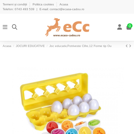
Termeni și condiții
Politica cookies
Acasa
Telefon:
0743 493 539
|
E-mail:
contact@ecasa-cadou.ro
0
Acasa
JOCURI EDUCATIVE
Joc educativ,Potriveste Cifre,12 Forme tip Ou