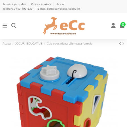
Termeni și condiții
Politica cookies
Acasa
Telefon:
0743 493 539
|
E-mail:
contact@ecasa-cadou.ro
0
Acasa
JOCURI EDUCATIVE
Cub educational ,Sorteaza formele