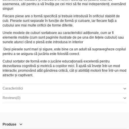
asemenea, util pentru a vă învăța pe cei mici să fie mai independenți, exersând
singuri
Fiecare piese are o formă specifică și trebuie introdusă în orificiul stabilit de
cub. Piesele sunt separate în funcție de formă și culoare, iar fiecare față a
cubului are mai multe orificii de forme diferite.
Unele modele de cuburi sortatoare au caracteristici adiționale, cum ar fi
elemente mobile (cum sunt paginile ilustrate de pe una din fețele cubului) sau
sunete atunci când o piesă este introdusa in interior
Deși piesele sunt mari și sigure, este bine ca un adult să supravegheze copilul
pentru a se asigura că jucăria este folosită corect.
Cubul sortator de formă este o jucărie educațională excelentă pentru
dezvoltarea cognitivă și motrică a copiilor mici. Îi ajută să învețe într-un mod
interactiv, promovând atât gândirea critică, cât și abilități motorii fine într-un mod
atractiv și captivant.
Caracteristici
Reviews
(0)
Produse