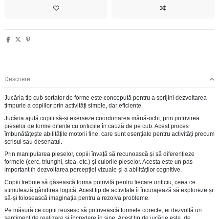
Descriere
Jucăria tip cub sortator de forme este concepută pentru a sprijini dezvoltarea
timpurie a copiilor prin activități simple, dar eficiente.
Jucăria ajută copiii să-și exerseze coordonarea mână-ochi, prin potrivirea
pieselor de forme diferite cu orificiile în cauză de pe cub. Acest proces
îmbunătățește abilitățile motorii fine, care sunt esențiale pentru activități precum
scrisul sau desenatul.
Prin manipularea pieselor, copiii învață să recunoască și să diferențieze
formele (cerc, triunghi, stea, etc.) și culorile pieselor. Acesta este un pas
important în dezvoltarea percepției vizuale și a abilităților cognitive.
Copiii trebuie să găsească forma potrivită pentru fiecare orificiu, ceea ce
stimulează gândirea logică. Acest tip de activitate îi încurajează să exploreze și
să-și folosească imaginația pentru a rezolva probleme.
Pe măsură ce copiii reușesc să potrivească formele corecte, ei dezvoltă un
sentiment de realizare și încredere în sine. Acest tip de jucărie este, de