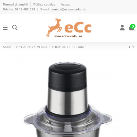
Termeni și condiții
Politica cookies
Acasa
Telefon:
0743 493 539
|
E-mail:
contact@ecasa-cadou.ro
0
Acasa
UZ CASNIC & MENAJ
TOCATOR DE LEGUME