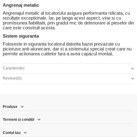
Angrenaj metalic
Angrenajul metalic al tocatorului asigura performanta ridicata, cu
rezultate exceptionale. Iar, pe langa acest aspect, vine si cu
promisiunea fiabilitatii, prin gradul mic de deteriorare al pieselor din
care este construit acesta.
Sistem siguranta
Foloseste in siguranta tocatorul datorita bazei prevazute cu
picioruse anti-alunecare, dar si a sistemului special creat care nu
permite actionarea cutitelor fara a avea capacul montat.
Caracteristici
Reviews
(0)
Produse
Termeni și condiții
Contul tau