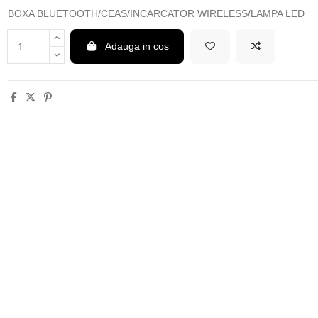
BOXA BLUETOOTH/CEAS/INCARCATOR WIRELESS/LAMPA LED
Adauga in cos