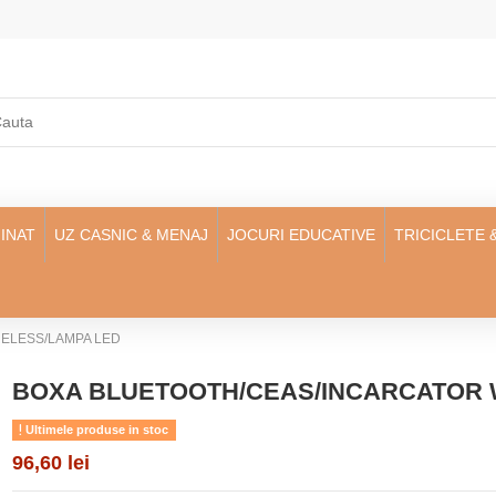
INAT
UZ CASNIC & MENAJ
JOCURI EDUCATIVE
TRICICLETE 
ELESS/LAMPA LED
BOXA BLUETOOTH/CEAS/INCARCATOR 
Ultimele produse in stoc
96,60 lei