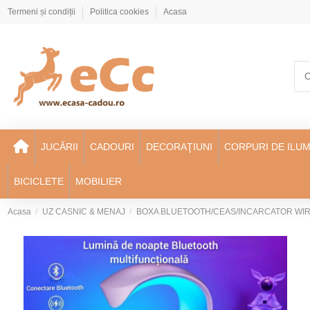
Termeni și condiții
Politica cookies
Acasa
JUCĂRII
CADOURI
DECORAŢIUNI
CORPURI DE ILUM
BICICLETE
MOBILIER
Acasa
UZ CASNIC & MENAJ
BOXA BLUETOOTH/CEAS/INCARCATOR WIR