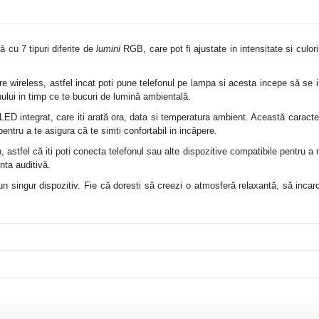
 cu 7 tipuri diferite de
lumini
RGB, care pot fi ajustate in intensitate si culor
e wireless, astfel incat poti pune telefonul pe lampa si acesta incepe să se 
nului in timp ce te bucuri de lumină ambientală.
 integrat, care iti arată ora, data si temperatura ambient. Această caracterist
ntru a te asigura că te simti confortabil in incăpere.
astfel că iti poti conecta telefonul sau alte dispozitive compatibile pentru a
nta auditivă.
-un singur dispozitiv. Fie că doresti să creezi o atmosferă relaxantă, să incar