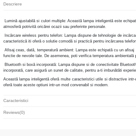
Descriere
Lumină ajustabilă si culori multiple: Această lampa inteligentă este echipată
atmosferă potrivită oricărei ocazii sau preferinte personale.
Incărcare wireless pentru telefon: Lampa dispune de tehnologie de incărcar
caracteristică iti oferă o solutie comodă si practică pentru incărcarea telefo
Afisaj ceas, dată, temperatură ambient: Lampa este echipată cu un afisaj LED
functie de nevoile tale. De asemenea, poti verifica temperatura ambientală pe
Bluetooth si boxă incorporată: Lampa dispune si de conectivitate Bluetooth, 
incorporată, care asigură un sunet de calitate, pentru a-ti imbunătăti experie
Această lampa inteligentă oferă multe caracteristici utile si distractive intr
oferă toate aceste optiuni intr-un mod convenabil si modern.
Caracteristici
Reviews
(0)