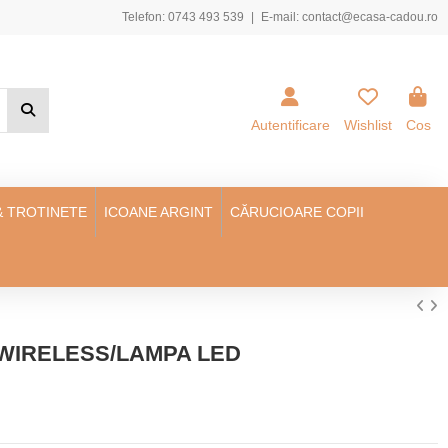
Telefon:
0743 493 539
|
E-mail:
contact@ecasa-cadou.ro
Autentificare
Wishlist
Cos
& TROTINETE
ICOANE ARGINT
CĂRUCIOARE COPII
WIRELESS/LAMPA LED