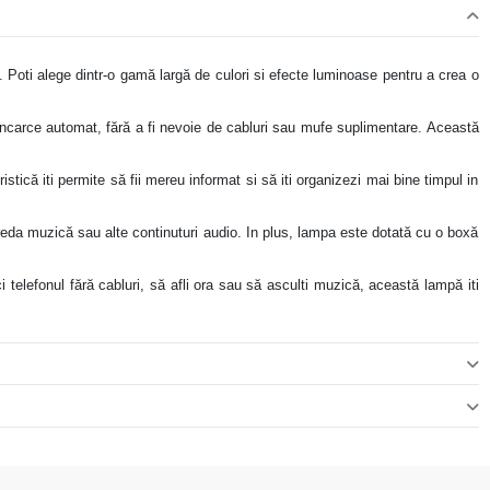
i. Poti alege dintr-o gamă largă de culori si efecte luminoase pentru a crea o
incarce automat, fără a fi nevoie de cabluri sau mufe suplimentare. Această
ică iti permite să fii mereu informat si să iti organizezi mai bine timpul in
 reda muzică sau alte continuturi audio. In plus, lampa este dotată cu o boxă
ci telefonul fără cabluri, să afli ora sau să asculti muzică, această lampă iti