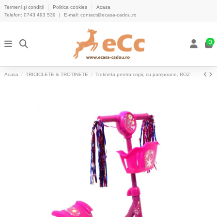
Termeni și condiții
Politica cookies
Acasa
Telefon:
0743 493 539
|
E-mail:
contact@ecasa-cadou.ro
0
Acasa
TRICICLETE & TROTINETE
Trotineta pentru copii, cu pampoane, ROZ