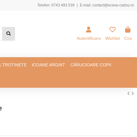
Telefon:
0743 493 539
|
E-mail:
contact@ecasa-cadou.ro
Autentificare
Wishlist
Cos
& TROTINETE
ICOANE ARGINT
CĂRUCIOARE COPII
e