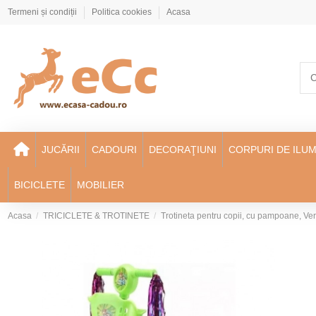
Termeni și condiții
Politica cookies
Acasa
JUCĂRII
CADOURI
DECORAŢIUNI
CORPURI DE ILUM
BICICLETE
MOBILIER
Acasa
TRICICLETE & TROTINETE
Trotineta pentru copii, cu pampoane, Ve