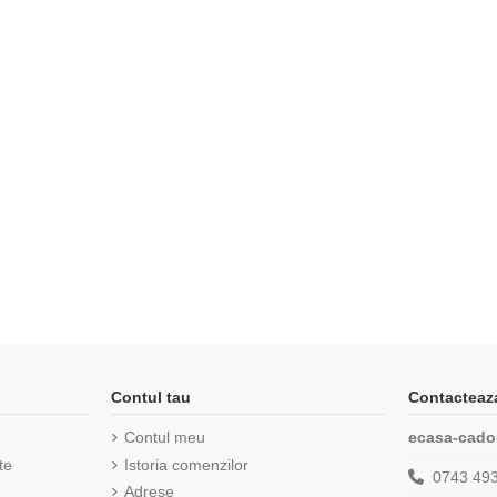
Contul tau
Contacteaz
Contul meu
ecasa-cado
te
Istoria comenzilor
0743 49
Adrese