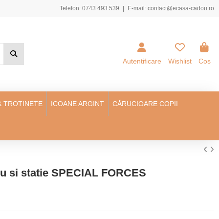
Telefon:
0743 493 539
|
E-mail:
contact@ecasa-cadou.ro
Autentificare
Wishlist
Cos
& TROTINETE
ICOANE ARGINT
CĂRUCIOARE COPII
clu si statie SPECIAL FORCES