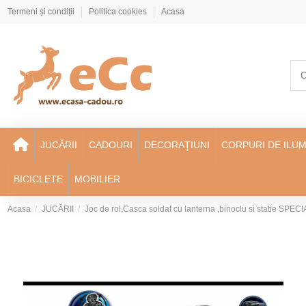
Termeni și condiții
Politica cookies
Acasa
JUCĂRII
CADOURI
DECORAŢIUNI
CORPURI DE ILUM
BICICLETE
MOBILIER
Acasa
JUCĂRII
Joc de rol,Casca soldat cu lanterna ,binoclu si statie SP