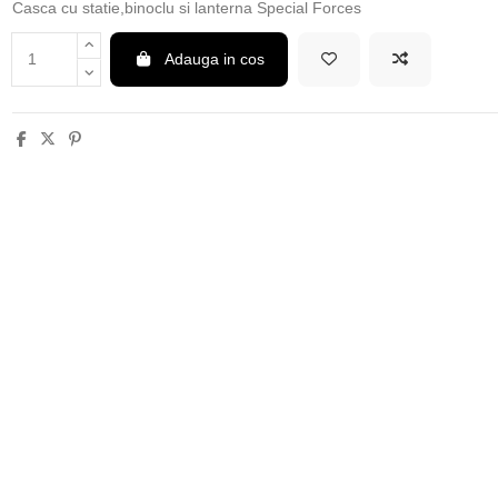
Casca cu statie,binoclu si lanterna Special Forces
Adauga in cos