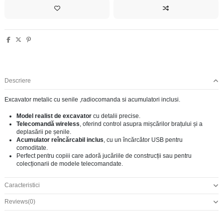
Descriere
Excavator metalic cu senile ,radiocomanda si acumulatori inclusi.
Model realist de excavator
cu detalii precise.
Telecomandă wireless
, oferind control asupra mișcărilor brațului și a
deplasării pe șenile.
Acumulator reîncărcabil inclus
, cu un încărcător USB pentru
comoditate.
Perfect pentru copiii care adoră jucăriile de construcții sau pentru
colecționarii de modele telecomandate.
Caracteristici
Reviews
(0)