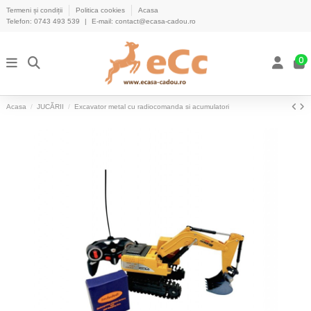
Termeni și condiții
Politica cookies
Acasa
Telefon:
0743 493 539
|
E-mail:
contact@ecasa-cadou.ro
0
Acasa
JUCĂRII
Excavator metal cu radiocomanda si acumulatori