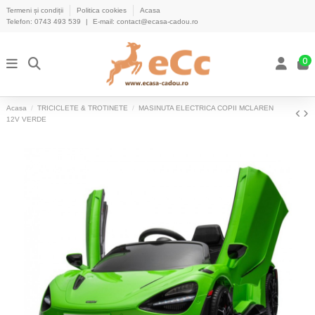
Termeni și condiții
Politica cookies
Acasa
Telefon:
0743 493 539
|
E-mail:
contact@ecasa-cadou.ro
0
Acasa
TRICICLETE & TROTINETE
MASINUTA ELECTRICA COPII MCLAREN
12V VERDE