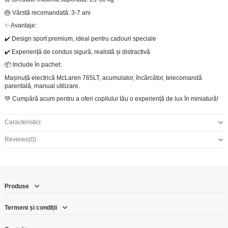
🎂 Vârstă recomandată: 3-7 ani
✨ Avantaje:
✔️ Design sport premium, ideal pentru cadouri speciale
✔️ Experiență de condus sigură, realistă și distractivă
📦 Include în pachet:
Mașinuță electrică McLaren 765LT, acumulator, încărcător, telecomandă
parentală, manual utilizare.
💚 Cumpără acum pentru a oferi copilului tău o experiență de lux în miniatură!
Caracteristici
Reviews
(0)
Produse
Termeni și condiții