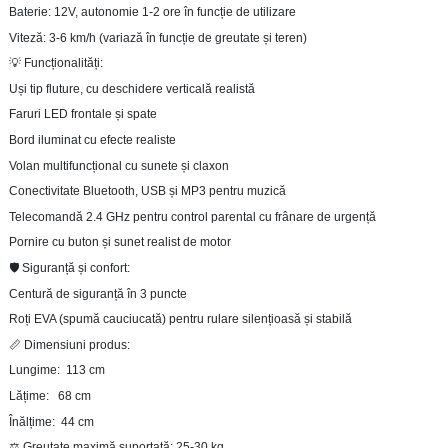
Baterie: 12V, autonomie 1-2 ore în funcție de utilizare
Viteză: 3-6 km/h (variază în funcție de greutate și teren)
💡 Funcționalități:
Uși tip fluture, cu deschidere verticală realistă
Faruri LED frontale și spate
Bord iluminat cu efecte realiste
Volan multifuncțional cu sunete și claxon
Conectivitate Bluetooth, USB și MP3 pentru muzică
Telecomandă 2.4 GHz pentru control parental cu frânare de urgență
Pornire cu buton și sunet realist de motor
🛡️ Siguranță și confort:
Centură de siguranță în 3 puncte
Roți EVA (spumă cauciucată) pentru rulare silențioasă și stabilă
📏 Dimensiuni produs:
Lungime: 113 cm
Lățime: 68 cm
Înălțime: 44 cm
⚖️ Greutate maximă suportată: 25-30 kg