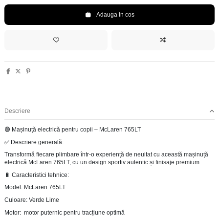
Adauga in cos
Descriere
🟢 Mașinuță electrică pentru copii – McLaren 765LT
✅ Descriere generală:
Transformă fiecare plimbare într-o experiență de neuitat cu această mașinuță
electrică McLaren 765LT, cu un design sportiv autentic și finisaje premium.
🔋 Caracteristici tehnice:
Model: McLaren 765LT
Culoare: Verde Lime
Motor: motor puternic pentru tracțiune optimă