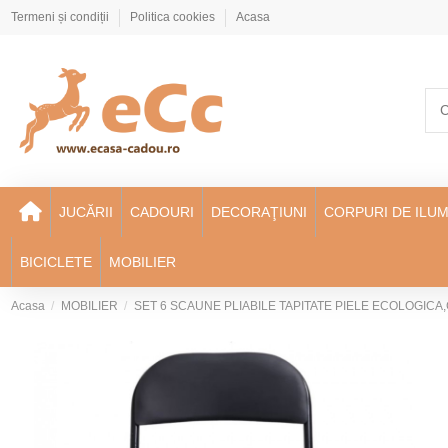
Termeni și condiții
Politica cookies
Acasa
JUCĂRII
CADOURI
DECORAŢIUNI
CORPURI DE ILUM
BICICLETE
MOBILIER
Acasa
MOBILIER
SET 6 SCAUNE PLIABILE TAPITATE PIELE ECOLOGIC