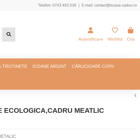
Telefon:
0743 493 539
|
E-mail:
contact@ecasa-cadou.ro
Autentificare
Wishlist
Cos
& TROTINETE
ICOANE ARGINT
CĂRUCIOARE COPII
LE ECOLOGICA,CADRU MEATLIC
METALIC