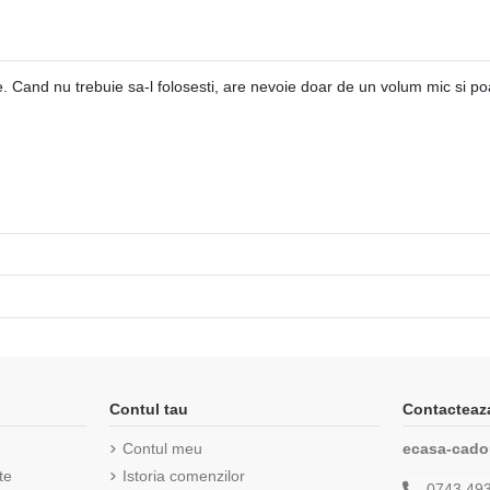
Cand nu trebuie sa-l folosesti, are nevoie doar de un volum mic si poat
Contul tau
Contacteaz
Contul meu
ecasa-cado
te
Istoria comenzilor
0743 49