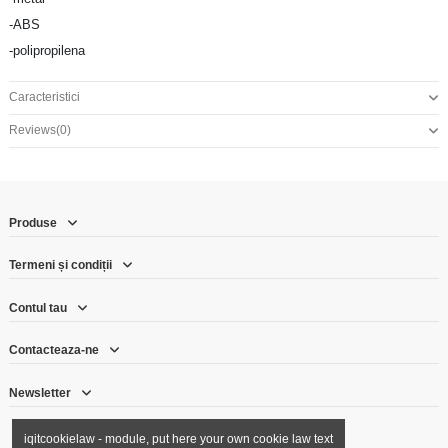
-ABS
-polipropilena
Caracteristici
Reviews
(0)
Produse
Termeni și condiții
Contul tau
Contacteaza-ne
Newsletter
iqitcookielaw - module, put here your own cookie law text