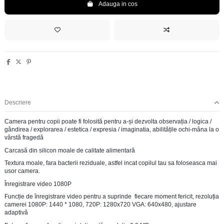
Adauga in cos
Descriere
Camera pentru copii poate fi folosită pentru a-și dezvolta observația / logica /
gândirea / explorarea / estetica / expresia / imaginatia, abilitățile ochi-mâna la o
vârstă fragedă
Carcasă din silicon moale de calitate alimentară
Textura moale, fara bacterii reziduale, astfel incat copilul tau sa foloseasca mai
usor camera.
Înregistrare video 1080P
Funcție de înregistrare video pentru a suprinde fiecare moment fericit, rezoluția
camerei 1080P: 1440 * 1080, 720P: 1280x720 VGA: 640x480, ajustare
adaptivă