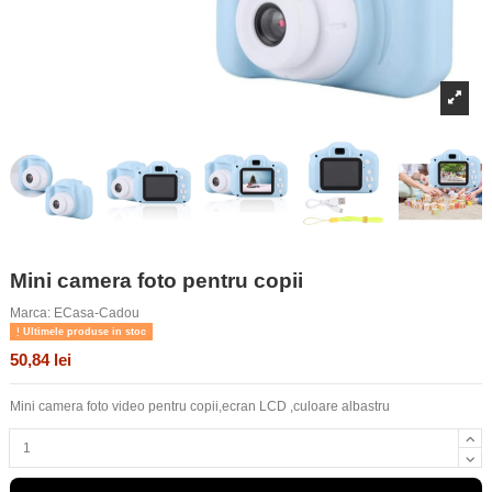
Mini camera foto pentru copii
Marca:
ECasa-Cadou
Ultimele produse in stoc
50,84 lei
Mini camera foto video pentru copii,ecran LCD ,culoare albastru