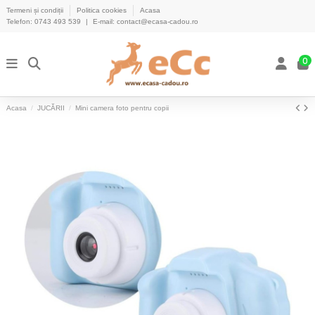
Termeni și condiții
Politica cookies
Acasa
Telefon:
0743 493 539
|
E-mail:
contact@ecasa-cadou.ro
0
Acasa
JUCĂRII
Mini camera foto pentru copii