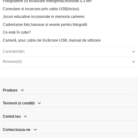
Fotografiere cu focalizare inteligentă,rezolutie 0,3 MP
Conectare si incarcare prin cablu USB(inclus)
Jocuri educative incorporate in memoria camerei
Cadre/rame foto,haioase si vesele pentru fotografii
Ce este în cutie?
Cameră, șnur, cablu de încărcare USB, manual de utilizare
Caracteristici
Reviews
(0)
Produse
Termeni și condiții
Contul tau
Contacteaza-ne