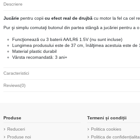
Descriere
Jucărie
pentru copii
cu efect real de drujbă
cu motor la fel ca cel r
Pur şi simplu comutaţi butonul din partea stângă a jucăriei pentru a
Funcţionează cu 3 baterii AA/LR6 1.5V (nu sunt incluse)
Lungimea produsului este de 37 cm, înălţimea acestuia este de 
Material plastic durabil
Vârsta recomandată: 3 ani+
Caracteristici
Reviews
(0)
Produse
Termeni și condiții
Reduceri
Politica cookies
Produse noi
Politica de confidențialita