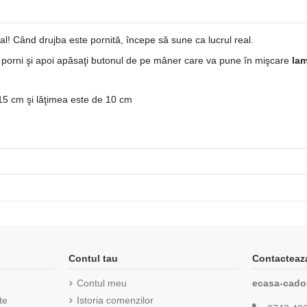
eal! Când drujba este pornită, începe să sune ca lucrul real.
 o porni şi apoi apăsaţi butonul de pe mâner care va pune în mişcare
lam
15 cm şi lăţimea este de 10 cm
Contul tau
Contacteaz
Contul meu
ecasa-cado
te
Istoria comenzilor