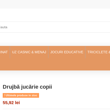
INAT
UZ CASNIC & MENAJ
JOCURI EDUCATIVE
TRICICLETE 
Drujbă jucărie copii
Ultimele produse in stoc
55,92 lei