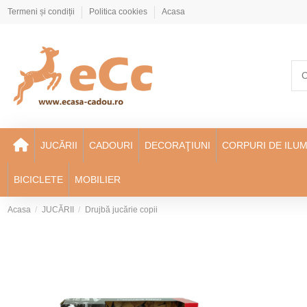
Termeni și condiții
Politica cookies
Acasa
JUCĂRII
CADOURI
DECORAŢIUNI
CORPURI DE ILUM
BICICLETE
MOBILIER
Acasa
JUCĂRII
Drujbă jucărie copii