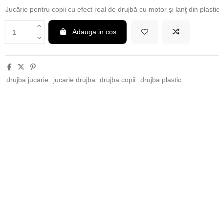
Jucărie pentru copii cu efect real de drujbă cu motor și lanţ din plastic
Adauga in cos
drujba jucarie
jucarie drujba
drujba copii
drujba plastic