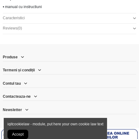
• manual cu instructiuni
Caracteristici
Reviews
(0)
Produse
Termeni și condiții
Contul tau
Contacteaza-ne
Newsletter
iqitcookielaw - module, put here your own cookie law text
Accept