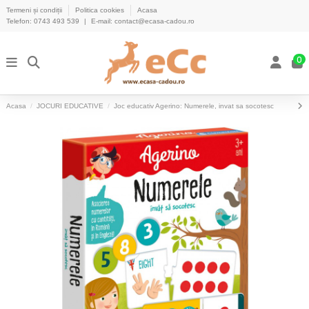
Termeni și condiții
Politica cookies
Acasa
Telefon:
0743 493 539
|
E-mail:
contact@ecasa-cadou.ro
0
Acasa
JOCURI EDUCATIVE
Joc educativ Agerino: Numerele, invat sa socotesc