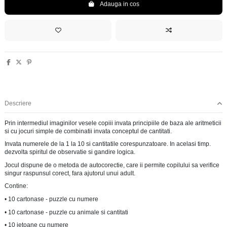
Adauga in cos
Descriere
Prin intermediul imaginilor vesele copiii invata principiile de baza ale aritmeticii
si cu jocuri simple de combinatii invata conceptul de cantitati.
Invata numerele de la 1 la 10 si cantitatile corespunzatoare. In acelasi timp.
dezvolta spiritul de observatie si gandire logica.
Jocul dispune de o metoda de autocorectie, care ii permite copilului sa verifice
singur raspunsul corect, fara ajutorul unui adult.
Contine:
• 10 cartonase - puzzle cu numere
• 10 cartonase - puzzle cu animale si cantitati
• 10 jetoane cu numere