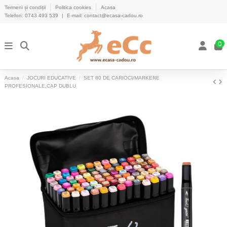
Termeni și condiții
Politica cookies
Acasa
Telefon:
0743 493 539
|
E-mail:
contact@ecasa-cadou.ro
0
Acasa
JOCURI EDUCATIVE
SET 80 DE CARIOCI/MARKERE
PROFESIONALE,CAP DUBLU