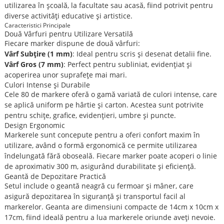
utilizarea în școală, la facultate sau acasă, fiind potrivit pentru
diverse activități educative și artistice.
Caracteristici Principale
Două Vârfuri pentru Utilizare Versatilă
Fiecare marker dispune de două vârfuri:
Vârf Subțire (1 mm)
: Ideal pentru scris și desenat detalii fine.
Vârf Gros (7 mm)
: Perfect pentru subliniat, evidențiat și
acoperirea unor suprafețe mai mari.
Culori Intense și Durabile
Cele 80 de markere oferă o gamă variată de culori intense, care
se aplică uniform pe hârtie și carton. Acestea sunt potrivite
pentru schițe, grafice, evidențieri, umbre și puncte.
Design Ergonomic
Markerele sunt concepute pentru a oferi confort maxim în
utilizare, având o formă ergonomică ce permite utilizarea
îndelungată fără oboseală. Fiecare marker poate acoperi o linie
de aproximativ 300 m, asigurând durabilitate și eficiență.
Geantă de Depozitare Practică
Setul include o geantă neagră cu fermoar și mâner, care
asigură depozitarea în siguranță și transportul facil al
markerelor. Geanta are dimensiuni compacte de 14cm x 10cm x
17cm, fiind ideală pentru a lua markerele oriunde aveți nevoie.