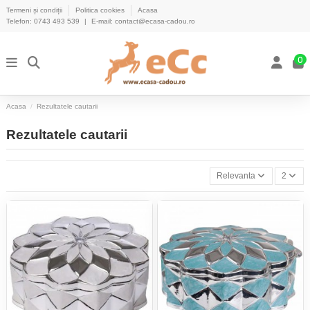
Termeni și condiții
Politica cookies
Acasa
Telefon:
0743 493 539
|
E-mail:
contact@ecasa-cadou.ro
0
Acasa
Rezultatele cautarii
Rezultatele cautarii
Relevanta
2