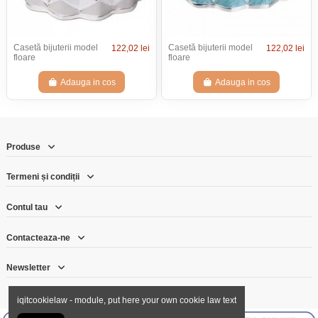
Casetă bijuterii model
Casetă bijuterii model
122,02 lei
122,02 lei
floare
floare
Adauga in cos
Adauga in cos
Produse
Termeni și condiții
Contul tau
Contacteaza-ne
Newsletter
iqitcookielaw - module, put here your own cookie law text