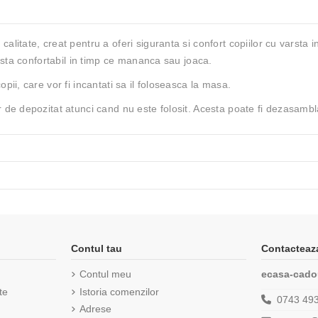
litate, creat pentru a oferi siguranta si confort copiilor cu varsta i
a sta confortabil in timp ce mananca sau joaca.
pii, care vor fi incantati sa il foloseasca la masa.
 de depozitat atunci cand nu este folosit. Acesta poate fi dezasambla
Contul tau
Contacteaz
Contul meu
ecasa-cado
te
Istoria comenzilor
0743 49
Adrese