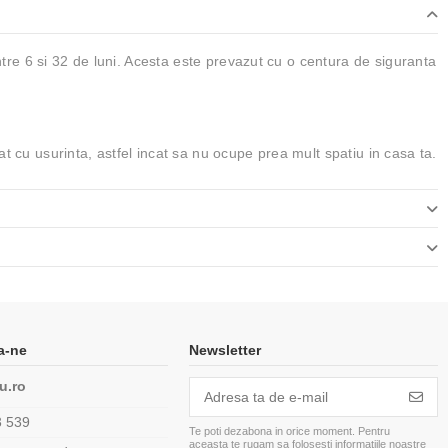
ntre 6 si 32 de luni. Acesta este prevazut cu o centura de siguranta
t cu usurinta, astfel incat sa nu ocupe prea mult spatiu in casa ta.
a-ne
Newsletter
u.ro
3 539
Te poti dezabona in orice moment. Pentru
aceasta te rugam sa folosesti informatiile noastre