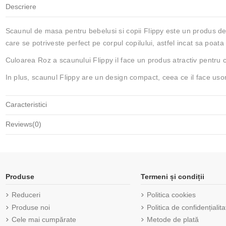
Descriere
Scaunul de masa pentru bebelusi si copii Flippy este un produs de ca
care se potriveste perfect pe corpul copilului, astfel incat sa poat
Culoarea Roz a scaunului Flippy il face un produs atractiv pentru co
In plus, scaunul Flippy are un design compact, ceea ce il face usor
Caracteristici
Reviews
(0)
Produse
Termeni și condiții
Reduceri
Politica cookies
Produse noi
Politica de confidențialita
Cele mai cumpărate
Metode de plată