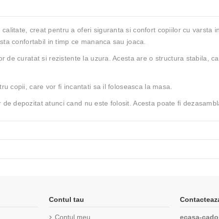
litate, creat pentru a oferi siguranta si confort copiilor cu varsta i
a sta confortabil in timp ce mananca sau joaca.
r de curatat si rezistente la uzura. Acesta are o structura stabila, car
u copii, care vor fi incantati sa il foloseasca la masa.
 de depozitat atunci cand nu este folosit. Acesta poate fi dezasambla
Contul tau
Contacteaz
Contul meu
ecasa-cado