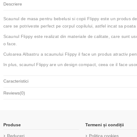
Descriere
Scaunul de masa pentru bebelusi si copii Flippy este un produs de ca
care se potriveste perfect pe corpul copilului, astfel incat sa poat
Scaunul Flippy este realizat din materiale de calitate, care sunt uso
o face.
Culoarea Albastru a scaunului Flippy il face un produs atractiv pentr
In plus, scaunul Flippy are un design compact, ceea ce il face usor
Caracteristici
Reviews
(0)
Produse
Termeni și condiții
Reduceri
Politica cookies