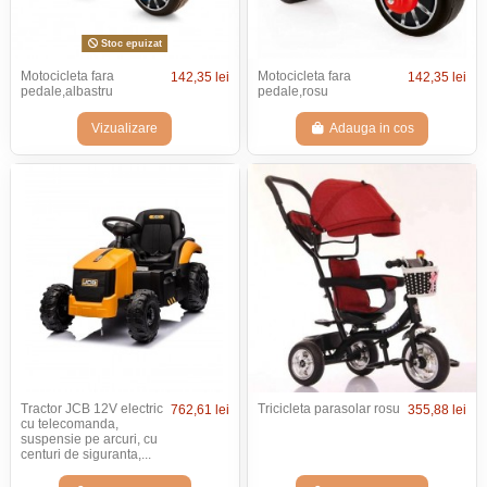
Stoc epuizat
Motocicleta fara
Motocicleta fara
142,35 lei
142,35 lei
pedale,albastru
pedale,rosu
Vizualizare
Adauga in cos
Tractor JCB 12V electric
Tricicleta parasolar rosu
762,61 lei
355,88 lei
cu telecomanda,
suspensie pe arcuri, cu
centuri de siguranta,...