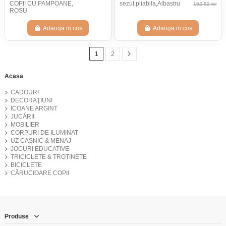
COPII CU PAMPOANE,
sezut,pliabila,Albastru
152,52 lei
ROSU
Adauga in cos
Adauga in cos
1
2
Acasa
CADOURI
DECORAŢIUNI
ICOANE ARGINT
JUCĂRII
MOBILIER
CORPURI DE ILUMINAT
UZ CASNIC & MENAJ
JOCURI EDUCATIVE
TRICICLETE & TROTINETE
BICICLETE
CĂRUCIOARE COPII
Produse