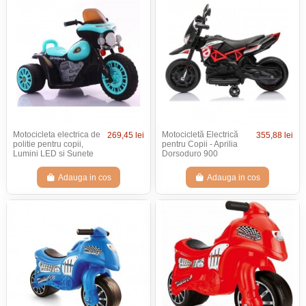
Motocicleta electrica de
Motocicletă Electrică
269,45 lei
355,88 lei
politie pentru copii,
pentru Copii - Aprilia
Lumini LED si Sunete
Dorsoduro 900
Adauga in cos
Adauga in cos