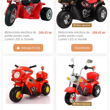
Stoc epuizat
Motocicleta electrica de
Motocicleta electrica de
269,45 lei
269,45 lei
politie pentru copii,
politie pentru copii,
Lumini LED si Sunete
Lumini LED si Sunete
Adauga in cos
Vizualizare
Stoc epuizat