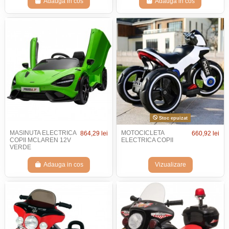
Adauga in cos
Adauga in cos
Stoc epuizat
MASINUTA ELECTRICA
MOTOCICLETA
864,29 lei
660,92 lei
COPII MCLAREN 12V
ELECTRICA COPII
VERDE
Adauga in cos
Vizualizare