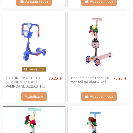
Adauga in cos
Adauga in cos
Stoc epuizat
TROTINETA COPII CU
Trotinetă pentru copii cu
76,26 lei
76,26 lei
LUMINI, MUZICA SI
morișcă de vânt – Roz
PAMPOANE,ALBASTRU
Vizualizare
Adauga in cos