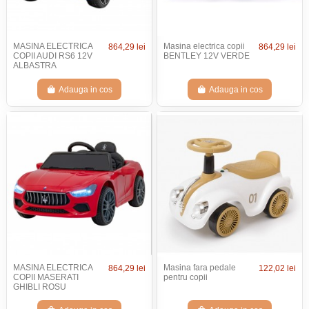
MASINA ELECTRICA
Masina electrica copii
864,29 lei
864,29 lei
COPII AUDI RS6 12V
BENTLEY 12V VERDE
ALBASTRA
Adauga in cos
Adauga in cos
MASINA ELECTRICA
Masina fara pedale
864,29 lei
122,02 lei
COPII MASERATI
pentru copii
GHIBLI ROSU