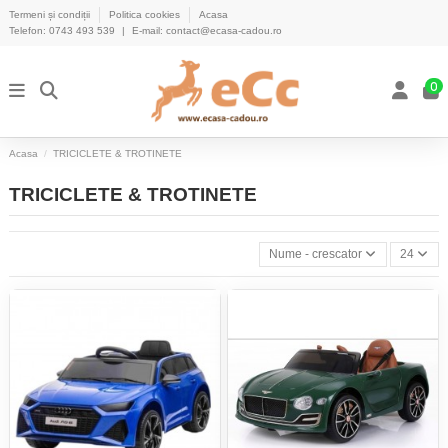
Termeni și condiții
Politica cookies
Acasa
Telefon:
0743 493 539
|
E-mail:
contact@ecasa-cadou.ro
0
Acasa
TRICICLETE & TROTINETE
TRICICLETE & TROTINETE
Nume - crescator
24