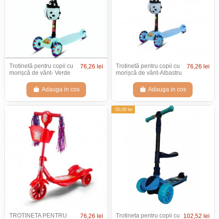
Trotinetă pentru copii cu
Trotinetă pentru copii cu
76,26 lei
76,26 lei
morișcă de vânt- Verde
morișcă de vânt-Albastru
Adauga in cos
Adauga in cos
-50,00 lei
TROTINETA PENTRU
Trotineta pentru copii cu
76,26 lei
102,52 lei