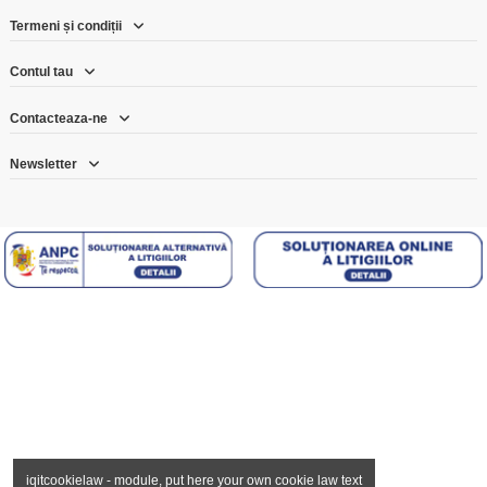
Termeni și condiții
Contul tau
Contacteaza-ne
Newsletter
iqitcookielaw - module, put here your own cookie law text