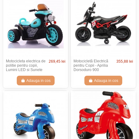
Motocicleta electrica de
Motocicletă Electrică
269,45 lei
355,88 lei
politie pentru copii,
pentru Copii - Aprilia
Lumini LED si Sunete
Dorsoduro 900
Adauga in cos
Adauga in cos