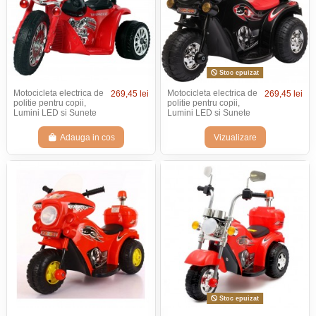
Stoc epuizat
Motocicleta electrica de
Motocicleta electrica de
269,45 lei
269,45 lei
politie pentru copii,
politie pentru copii,
Lumini LED si Sunete
Lumini LED si Sunete
Adauga in cos
Vizualizare
Stoc epuizat