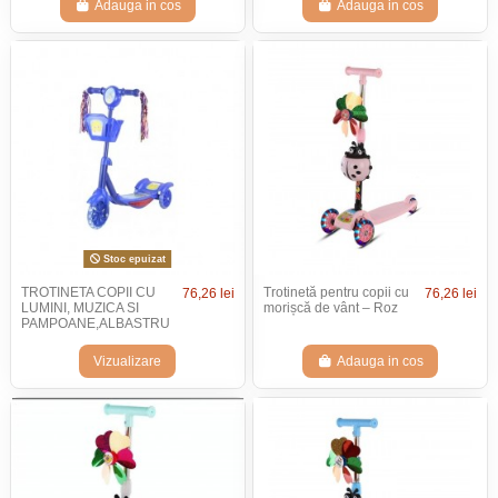
Adauga in cos
Adauga in cos
Stoc epuizat
TROTINETA COPII CU
Trotinetă pentru copii cu
76,26 lei
76,26 lei
LUMINI, MUZICA SI
morișcă de vânt – Roz
PAMPOANE,ALBASTRU
Vizualizare
Adauga in cos