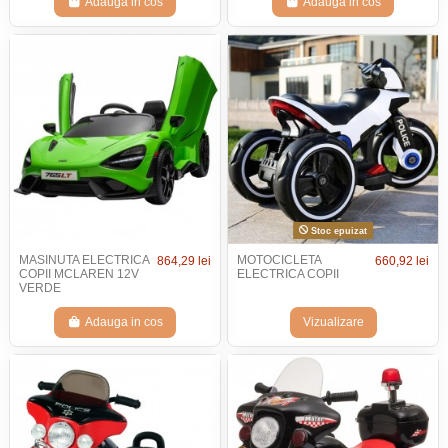
Adauga in cos
Adauga in cos
Stoc epuizat
MASINUTA ELECTRICA
MOTOCICLETA
864,29 lei
660,92 lei
COPII MCLAREN 12V
ELECTRICA COPII
VERDE
Adauga in cos
Vizualizare