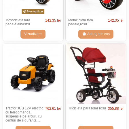
Stoc epuizat
Motocicleta fara
Motocicleta fara
142,35 lei
142,35 lei
pedale,albastru
pedale,rosu
Vizualizare
Adauga in cos
Tractor JCB 12V electric
Tricicleta parasolar rosu
762,61 lei
355,88 lei
cu telecomanda,
suspensie pe arcuri, cu
centuri de siguranta,...