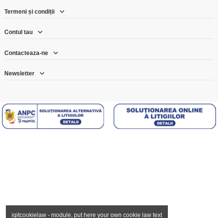
Termeni și condiții
Contul tau
Contacteaza-ne
Newsletter
iqitcookielaw - module, put here your own cookie law text