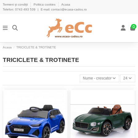
Termeni și condiții
Politica cookies
Acasa
Telefon:
0743 493 539
|
E-mail:
contact@ecasa-cadou.ro
0
Acasa
TRICICLETE & TROTINETE
TRICICLETE & TROTINETE
Nume - crescator
24