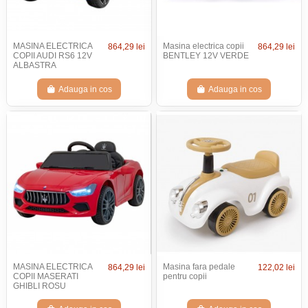
MASINA ELECTRICA
Masina electrica copii
864,29 lei
864,29 lei
COPII AUDI RS6 12V
BENTLEY 12V VERDE
ALBASTRA
Adauga in cos
Adauga in cos
MASINA ELECTRICA
Masina fara pedale
864,29 lei
122,02 lei
COPII MASERATI
pentru copii
GHIBLI ROSU