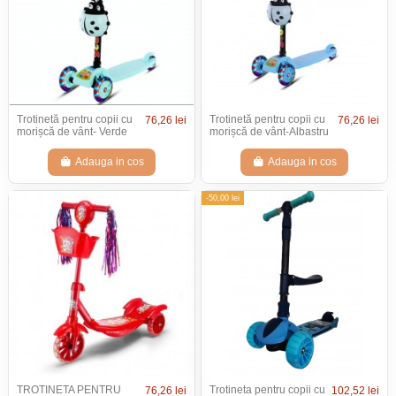
Trotinetă pentru copii cu
Trotinetă pentru copii cu
76,26 lei
76,26 lei
morișcă de vânt- Verde
morișcă de vânt-Albastru
Adauga in cos
Adauga in cos
-50,00 lei
TROTINETA PENTRU
Trotineta pentru copii cu
76,26 lei
102,52 lei