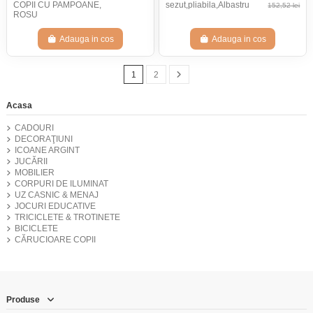
COPII CU PAMPOANE,
sezut,pliabila,Albastru
152,52 lei
ROSU
Adauga in cos
Adauga in cos
1
2
Acasa
CADOURI
DECORAŢIUNI
ICOANE ARGINT
JUCĂRII
MOBILIER
CORPURI DE ILUMINAT
UZ CASNIC & MENAJ
JOCURI EDUCATIVE
TRICICLETE & TROTINETE
BICICLETE
CĂRUCIOARE COPII
Produse